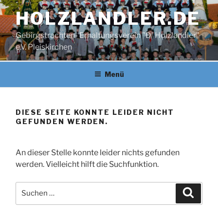
Zum
HOLZLANDLER.DE
Inhalt
springen
Gebirgstrachten- Erhaltungsverein "D' Holzlandler"
e.V. Pleiskirchen
Menü
DIESE SEITE KONNTE LEIDER NICHT
GEFUNDEN WERDEN.
An dieser Stelle konnte leider nichts gefunden
werden. Vielleicht hilft die Suchfunktion.
Suchen
Suche
nach: