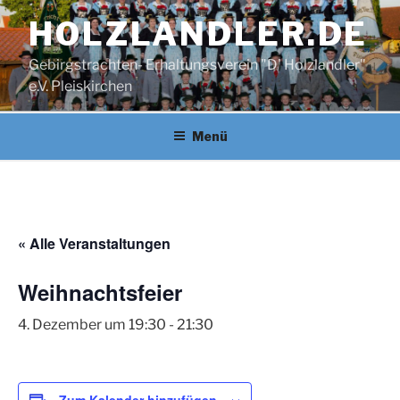
Zum
HOLZLANDLER.DE
Inhalt
springen
Gebirgstrachten- Erhaltungsverein "D' Holzlandler"
e.V. Pleiskirchen
Menü
« Alle Veranstaltungen
Weihnachtsfeier
4. Dezember um 19:30
-
21:30